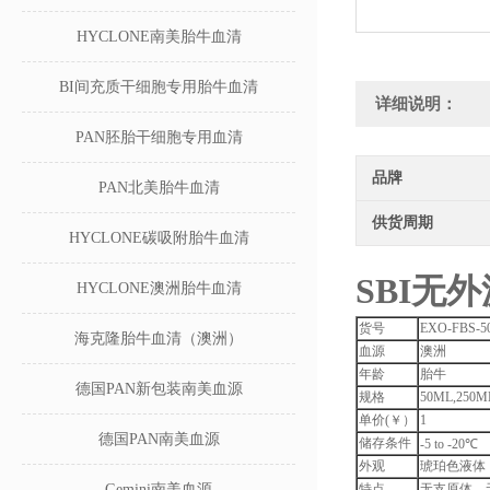
HYCLONE南美胎牛血清
BI间充质干细胞专用胎牛血清
详细说明：
PAN胚胎干细胞专用血清
品牌
PAN北美胎牛血清
供货周期
HYCLONE碳吸附胎牛血清
SBI无
HYCLONE澳洲胎牛血清
货号
EXO-FBS-5
海克隆胎牛血清（澳洲）
血源
澳洲
年龄
胎牛
德国PAN新包装南美血源
规格
50ML,250M
单价(￥）
1
德国PAN南美血源
储存条件
-5 to -20℃
外观
琥珀色液体
Gemini南美血源
特点
无支原体、