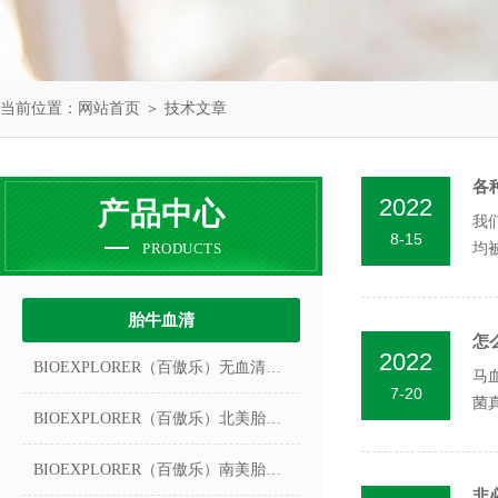
当前位置：
网站首页
＞
技术文章
各
2022
产品中心
我
8-15
PRODUCTS
均
胎牛血清
怎
2022
BIOEXPLORER（百傲乐）无血清冻存液
马
7-20
菌
BIOEXPLORER（百傲乐）北美胎牛血清
动物
BIOEXPLORER（百傲乐）南美胎牛血清
非