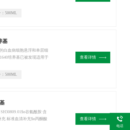
t、MCF-7、PC12、
号：
500ML
养基
养人的白血病细胞悬浮和单层细
（RPMI） 1640培养基已被发现适用于
查看详情
-7、PC12、PBMC、星形胶
号：
500ML
养基
H30809.01$n谷氨酰胺:含
补充:标准血清补充$n丙酮酸
查看详情
HEPES液$n产品
电话