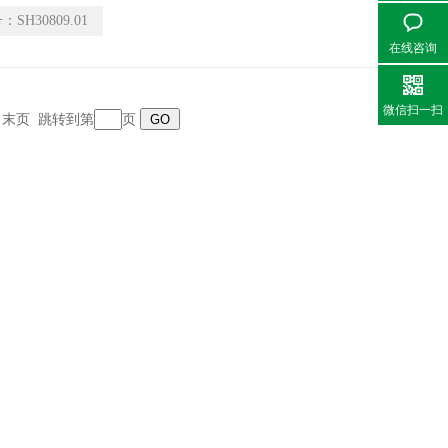
:可持续包装$n装运条件:室温
号：
SH30809.01
在线咨询
微信扫一扫
页 末页 跳转到第
页