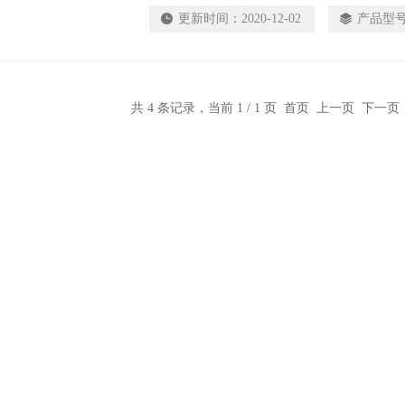
线:Hyclone$n产品规格:500毫升$n绿色特色
更新时间：
2020-12-02
产品型
共 4 条记录，当前 1 / 1 页 首页 上一页 下一