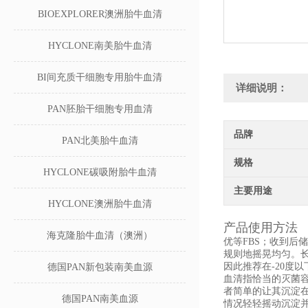
BIOEXPLORER澳洲胎牛血清
HYCLONE南美胎牛血清
BI间充质干细胞专用胎牛血清
详细说明：
PAN胚胎干细胞专用血清
品牌
PAN北美胎牛血清
规格
HYCLONE碳吸附胎牛血清
主要用途
HYCLONE澳洲胎牛血清
产品使用方法
海克隆胎牛血清（澳洲）
优等FBS；收到后
规则地摇晃均匀。
因此推荐在-20度
德国PAN新包装南美血源
血清指恰当的灭菌容
者简单的让其沉淀
德国PAN南美血源
情况轻轻摇动沉淀并