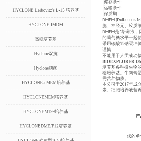
储存条件
运输条件
HYCLONE Leibovitz's L-15 培养基
保质期
DMEM (Dulbe
HYCLONE IMDM
胞、神经元、胶质细胞、
培养液
DMEM是*
，
的葡萄糖水平一起使
高糖培养基
采用碳酸氢钠缓冲体系
谨慎
Hyclone双抗
不能用于人类或动
BIOEXPLORE
培养基各种微生物
Hyclone胰酶
础培养基。牛肉膏
需营养物质。
HYCLONEa-MEM培养基
本公司于2017年
素、细胞培养液营
HYCLONEMEM培养基
HYCLONEM199培养基
产
HYCLONEDME/F12培养基
您的单
HYCLONE改良型1640培养基