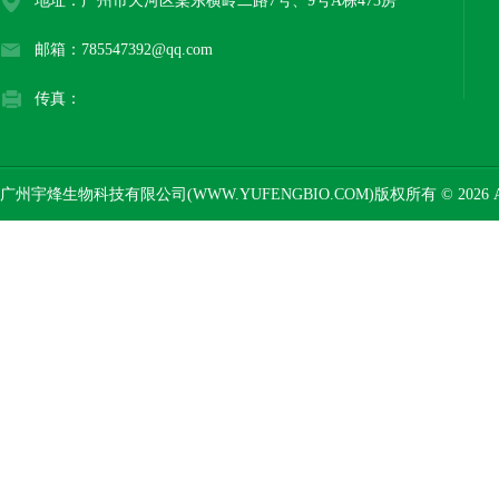
地址：广州市天河区棠东横岭二路7号、9号A栋473房
邮箱：785547392@qq.com
传真：
广州宇烽生物科技有限公司(WWW.YUFENGBIO.COM)版权所有 © 2026 AL