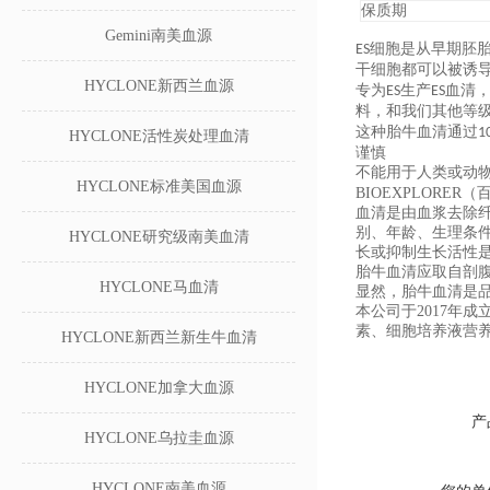
保质期
Gemini南美血源
ES细胞是从早期胚
干细胞都可以被诱导
HYCLONE新西兰血源
专为ES生产ES血
料，和我们其他等
这种胎牛血清通过1
HYCLONE活性炭处理血清
谨慎
不能用于人类或动
HYCLONE标准美国血源
BIOEXPLORE
血清是由血浆去除
别、年龄、生理条
HYCLONE研究级南美血清
长或抑制生长活性
胎牛血清应取自剖腹
HYCLONE马血清
显然，胎牛血清是
本公司于2017年
素、细胞培养液营
HYCLONE新西兰新生牛血清
HYCLONE加拿大血源
产
HYCLONE乌拉圭血源
HYCLONE南美血源