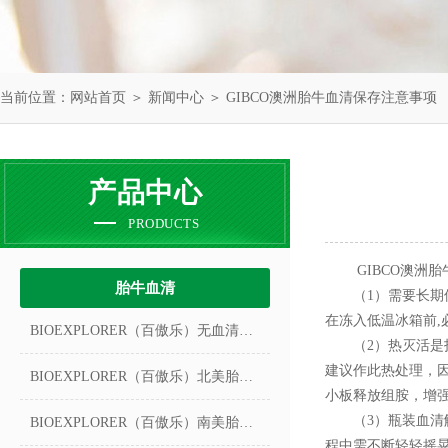
当前位置：
网站首页
＞
新闻中心
＞ GIBCO澳洲胎牛血清保存注意事项
产品中心
PRODUCTS
GIBCO澳洲胎
胎牛血清
（1）需要长期保存
在冻入低温冰箱前,
BIOEXPLORER（百傲乐）无血清冻存液
（2）热灭活是指
建议作此热处理，
BIOEXPLORER（百傲乐）北美胎牛血清
小板释放组胺，增
（3）瓶装血清解冻
BIOEXPLORER（百傲乐）南美胎牛血清
程中需不断轻轻摇晃