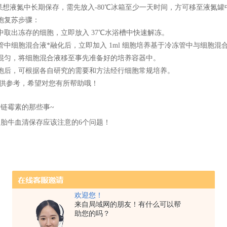
想液氮中长期保存，需先放入-80℃冰箱至少一天时间，方可移至液氮罐
复苏步骤：
出冻存的细胞，立即放入 37℃水浴槽中快速解冻。
细胞混合液*融化后，立即加入 1ml 细胞培养基于冷冻管中与细胞混
混匀，将细胞混合液移至事先准备好的培养容器中。
，可根据各自研究的需要和方法经行细胞常规培养。
参考，希望对您有所帮助哦！
：
链霉素的那些事~
：
胎牛血清保存应该注意的6个问题！
欢迎您！
来自局域网的朋友！有什么可以帮
助您的吗？