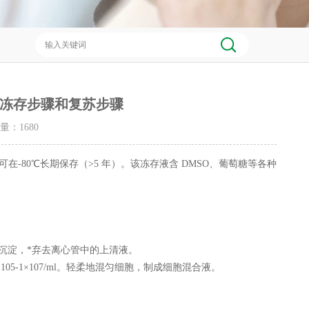
冻存步骤和复苏步骤
击量：
1680
0℃长期保存（>5 年）。该冻存液含 DMSO、葡萄糖等各种
胞沉淀，*弃去离心管中的上清液。
×105-1×107/ml。轻柔地混匀细胞，制成细胞混合液。
。