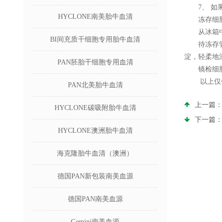
7、 如果
HYCLONE南美胎牛血清
冻存细胞
从冰箱中取
BI间充质干细胞专用胎牛血清
待冻存管中
淀，轻柔地
PAN胚胎干细胞专用血清
镜检细胞后
以上仅供
PAN北美胎牛血清
上一篇
HYCLONE碳吸附胎牛血清
下一篇
HYCLONE澳洲胎牛血清
海克隆胎牛血清（澳洲）
德国PAN新包装南美血源
德国PAN南美血源
Gemini南美血源