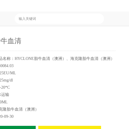
胎牛血清
品名称：HYCLONE胎牛血清（澳洲）、海克隆胎牛血清（澳洲）
84.03
5EU/ML
mg/dl
20*C
冰运输
lone澳洲胎牛血清.
0ML
：*的产品溯源追踪，血清中抗体浓度低而生长因子丰富，采用TP
克隆胎牛血清（澳洲）
与瓶之间的小的差异，通过了美国农业局USD认证。
20-09-30