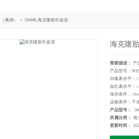
清（澳洲）
＞ 500ML海克隆胎牛血清
海克隆
简要描述：
产
产品货号：SH300
内毒素水平：<2
血红素水平：<25
保存条件：-5to-
运输条件：干
产品应用：Hyc
产品型号：
50
产品特点如下
所属分类：
海
技术保证了瓶
更新时间：
20