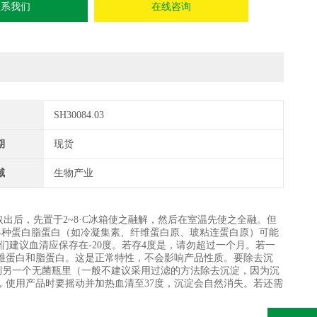
联系我们
在线咨询
SH30084.03
期
现货
域
生物产业
出后，先置于2~8·C冰箱使之融解，然后在室温先使之全融。但
各种蛋白脂蛋白（如冷凝集素、纤维蛋白原、玻粘连蛋白原）可能
们建议血清应保存在-20度。若存4度是，请勿超过一个月。若一
维蛋白和脂蛋白。这是正常特性，不会影响产品性质。要除去沉
转移到另一个无菌瓶里（一般不建议采用过滤的方法除去沉淀，因为沉
，使用产品时要摇动并加热血清至37度，沉淀会自然消失。若还需