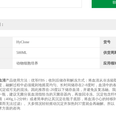
明：
HyClone
货号
500ML
供货周
动物细胞培养
应用领
血清
产品使用方法：优等FBS；收到后储存和解冻方式：将血清从冷冻箱取
是，融解过程中必须规则地摇晃均匀。长时间储存在2~8度时，血清中的
沉淀或可见的混浊。因此推荐在-20度以下储存血清，并避免反复冻融。我
一瓶，建议无菌分装血清指恰当的灭菌容器内，再放回冷冻。沉淀包含纤
清（400g,1-2分钟）或者简单的让其沉淀在瓶子底部，将血清小心的
膜而无法过滤）。大多情况轻轻摇动沉淀并加热到37度就会再融解。所以
术方面的咨询.