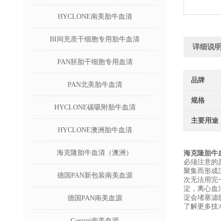
HYCLONE南美胎牛血清
BI间充质干细胞专用胎牛血清
详细说
PAN胚胎干细胞专用血清
品牌
PAN北美胎牛血清
规格
HYCLONE碳吸附胎牛血清
主要用途
HYCLONE澳洲胎牛血清
海克隆胎牛血清（澳洲）
海克隆胎牛
必须注意的
聚集而形成
德国PAN新包装南美血源
次无法用完
淀，离心血
淀会堵塞滤
德国PAN南美血源
了解更多技
Gemini南美血源