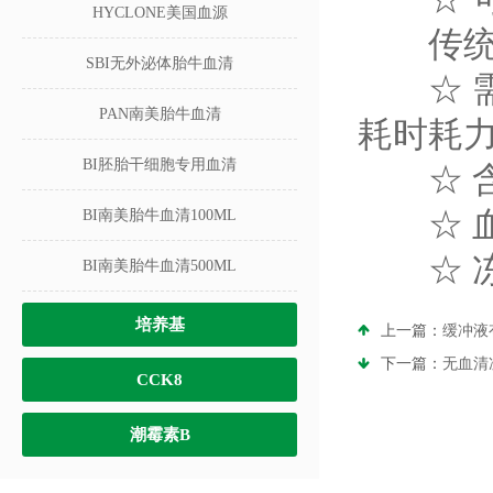
HYCLONE美国血源
传统细
SBI无外泌体胎牛血清
☆ 需要
PAN南美胎牛血清
耗时耗力
BI胚胎干细胞专用血清
☆ 含
☆ 血
BI南美胎牛血清100ML
☆ 冻
BI南美胎牛血清500ML
培养基
上一篇：
缓冲液
下一篇：
无血清
CCK8
潮霉素B