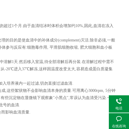
。
切勿超过1个月.由于血清结冰时体积会增加约10%,因此,血清在冻入
的目的是使血清中的补体成分(complement)灭活.除非必须,一般
体参与反应有:细胞毒作用, 平滑肌细胞收缩, 肥大细胞和血小板
冰箱中溶解1天.然后移入室温,待全部溶解后再分装.在溶解过程中需不
从-20℃进入37℃解冻,这样因温度改变太大,容易造成蛋白质凝集
加入培养液内一起过滤,切勿直接过滤血清.
这些絮状物不会影响血清本身的质量.可用离心3000rpm, 5分钟
多.有些沉淀物在显微镜下观察象"小黑点",常误认为血清受污染.一般
批号的血清.
电话
会而影响血清质量.
在线咨询