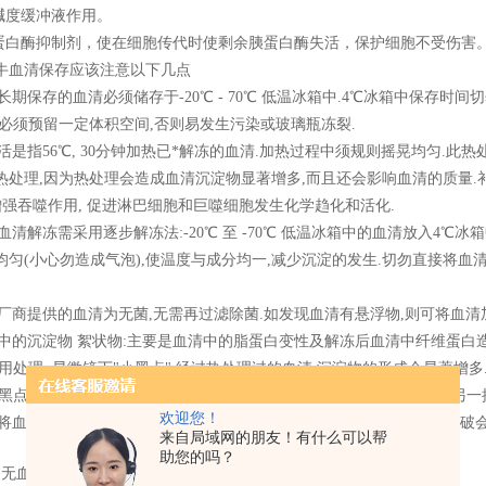
度缓冲液作用。
白酶抑制剂，使在细胞传代时使剩余胰蛋白酶失活，保护细胞不受伤害
血清保存应该注意以下几点
期保存的血清必须储存于-20℃ - 70℃ 低温冰箱中.4℃冰箱中保存时间
,必须预留一定体积空间,否则易发生污染或玻璃瓶冻裂.
是指56℃, 30分钟加热已*解冻的血清.加热过程中须规则摇晃均匀.此热处理
热处理,因为热处理会造成血清沉淀物显著增多,而且还会影响血清的质量.补
增强吞噬作用, 促进淋巴细胞和巨噬细胞发生化学趋化和活化.
清解冻需采用逐步解冻法:-20℃ 至 -70℃ 低温冰箱中的血清放入4℃
匀(小心勿造成气泡),使温度与成分均一,减少沉淀的发生.切勿直接将血清
厂商提供的血清为无菌,无需再过滤除菌.如发现血清有悬浮物,则可将血清
的沉淀物 絮状物:主要是血清中的脂蛋白变性及解冻后血清中纤维蛋白造成,
用处理. 显微镜下"小黑点":经过热处理过的血清,沉淀物的形成会显著增
小黑点不会影响细胞生长,但如果怀疑血清质量,则应立即停止使用,更换另一
欢迎您！
将血清在37℃放置太久,否则血清会变得浑浊,同时血清中的有效成分会破
来自局域网的朋友！有什么可以帮
助您的吗？
：
无血清冻存液常见问题汇总