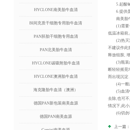
5.起酸碱
HYCLONE南美胎牛血清
6.提供蛋
南美胎牛
BI间充质干细胞专用胎牛血清
(1)需要长
低温冰箱前
PAN胚胎干细胞专用血清
(2)热灭活
不建议作此
PAN北美胎牛血清
释放组胺, 
(3)瓶装血
HYCLONE碳吸附胎牛血清
断轻轻摇晃均
HYCLONE澳洲胎牛血清
而出现沉淀.
(4)一般
海克隆胎牛血清（澳洲）
(5)血清中
去除,也可不
德国PAN新包装南美血源
情况下,此
(6)切勿
德国PAN南美血源
上一篇
Gemini南美血源