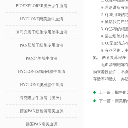
1. Q:哪些细胞
BIOEXPLORER澳洲胎牛血清
A:理论讲所有细
2. Q:我用我的
HYCLONE南美胎牛血清
A:虽然我们产品
3. Q:冻存的细
BI间充质干细胞专用胎牛血清
A:某些细胞对冻
4. Q:无血清冻
PAN胚胎干细胞专用血清
A:有些区别，主要在
氮。 两者复苏程序
PAN北美胎牛血清
无血清细胞冻存液通
HYCLONE碳吸附胎牛血清
物来源性蛋白，不
存活率和活力，亦
HYCLONE澳洲胎牛血清
上一篇：
胎牛血
海克隆胎牛血清（澳洲）
下一篇：
南美胎
德国PAN新包装南美血源
德国PAN南美血源