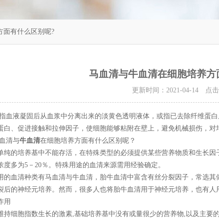
方面有什么区别呢?
马血清与牛血清在细胞培养方
更新时间：2021-04-14 点
液凝固后从血浆中分离出来的淡黄色透明液体，或指已去除纤维蛋白原
蛋白、促进接触和拉伸因子，使细胞能够粘附在壁上，避免机械损伤，对
血清与
牛血清
在细胞培养方面有什么区别呢？
的培养基中不能存活，在特殊类型的必须提供某些营养物质和生长因子
浓度多为5－20％。特殊用途的血清来源需用经验确定。
血清种类有马血清与牛血清，胎牛血清中富含有丝分裂因子，常选其做
裂后的神经元培养。然而，很多人也将胎牛血清用于神经元培养，也有人
作用
细胞指数生长的激素,基础培养基中没有或量很少的营养物,以及主要的