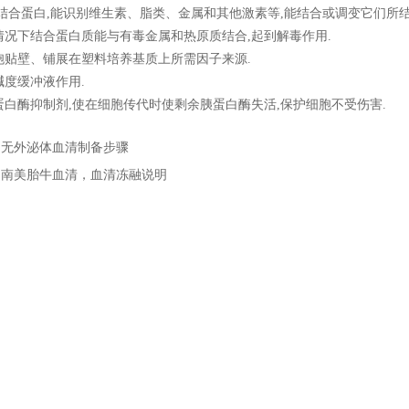
结合蛋白,能识别维生素、脂类、金属和其他激素等,能结合或调变它们所结
况下结合蛋白质能与有毒金属和热原质结合,起到解毒作用.
贴壁、铺展在塑料培养基质上所需因子来源.
度缓冲液作用.
白酶抑制剂,使在细胞传代时使剩余胰蛋白酶失活,保护细胞不受伤害.
：
无外泌体血清制备步骤
：
南美胎牛血清，血清冻融说明