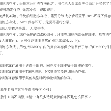
冻存液，采用本公司冻存液配方，用包括人白蛋白等蛋白组分替代了
C即可稳定保存, 无需冷冻，即取即用。
复冻融，传统的细胞冻存液，需要分装成小管后置于-20°C环境下保
冻存液，2-8*C保存即可，无需再进行分装。
胞无需程序降温、 无需等待。
存液，冻存保护的DMSO组分，只能在细胞内部保护细胞。故在冻存细胞时必须
2h后投入液氮内)。方可保证细胞复苏的成功率(80%以 上)。
冻存液，用包括DMSO在内的复合冻存保护剂替代了单-的DMSO的保护作
可。
细胞冻存液用于造血干细胞、间充质干细胞等干细胞的储存。
细胞冻存液用于T淋巴细胞、NK细胞等免疫细胞的存储。
细胞冻存液用于其他类型哺乳动物细胞的储存。
：
胎牛血清与其它牛血清有何区别？
：
胎牛血清不清澈,血清中有很多透明絮状的东西是怎么回事？