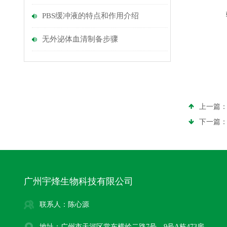
PBS缓冲液的特点和作用介绍
无外泌体血清制备步骤
上一篇
下一篇
广州宇烽生物科技有限公司
联系人：陈心源
地址：广州市天河区棠东横岭二路7号、9号A栋473房