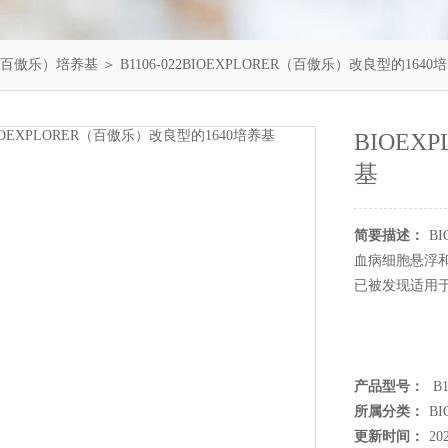
R（百傲乐）培养基
＞ B1106-022BIOEXPLORER（百傲乐）改良型的1640
BIOEX
基
简要描述：
B
血病细胞悬浮和单层细胞
已被发现适用
产品型号：
B1
所属分类：
B
更新时间：
20