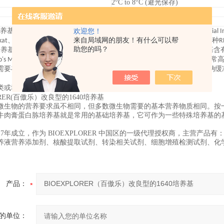
2°C to 8°C (避光保存)
室温
自生产日期起12个月
的
细胞
欢迎您！
40培养基初用于培养人
白血病细胞悬浮和单层
。Roswell Park Memo
来自局域网的朋友！有什么可以帮
rkat、MCF-7、PC12、PBMC、星形胶质细胞和癌。BIOEXPLORER®提供各种R
助您的吗？
基，因为它含有还原剂谷胱甘肽和高浓度维生素。RPMI 1640培养基含有生物素、维生素
没有的
's Modified Eagle培养基中
。此外，维生素肌醇和胆碱的浓度非常高。R
需要补充，通常添加10%胎牛血清(FBS)。RPMI 1640培养基采用碳酸氢钠缓冲
类或动物的治疗。超出预定用途的使用可能违反当地法律。
ORER(百傲乐）改良型的1640培养基
微生物的营养要求虽不相同，但多数微生物需要的基本营养物质相同。按
牛肉膏蛋白胨培养基就是常用的基础培养基，它可作为一些特殊培养基的
。
17年成立，作为 BIOEXPLORER 中国区的一级代理授权商，主营
养液营养添加剂、核酸提取试剂、转染相关试剂、细胞增殖检测试剂、化
产品：
的单位：