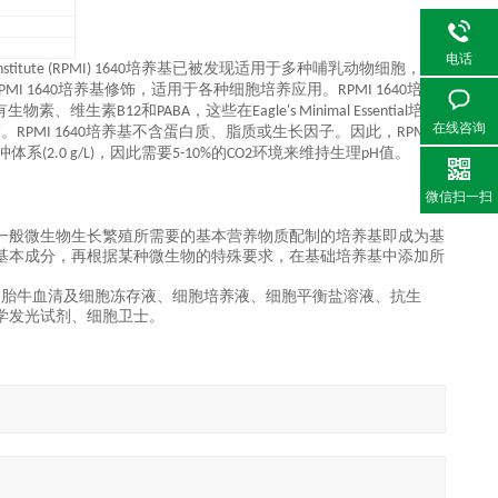
电话
rial Institute (RPMI) 1640培养基已被发现适用于多种哺乳动物细胞，包
修饰
PMI 1640培养基
，适用于各种细胞培养应用。RPMI 1640培养
B12和PABA，这些在Eagle's Minimal Essential培养
在线咨询
PMI 1640培养基不含蛋白质、脂质或生长因子。因此，RPMI
体系(2.0 g/L)，因此需要5-10%的CO2环境来维持生理pH值。
微信扫一扫
一般微生物生长繁殖所需要的基本营养物质配制的培养基即成为基
基本成分，再根据某种微生物的特殊要求，在基础培养基中添加所
产品有：胎牛血清及细胞冻存液、细胞培养液、细胞平衡盐溶液、抗生
学发光试剂、细胞卫士。