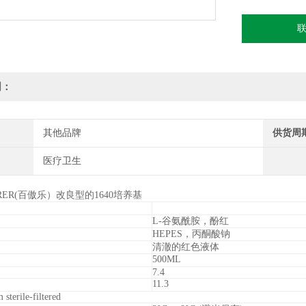
明：
其他品牌
供货周
医疗卫生
ORER(百傲乐）改良型的1640培养基
L-谷氨酰胺，酚红
HEPES，丙酮酸钠
清澈的红色液体
500ML
7.4
11.3
 sterile-filtered